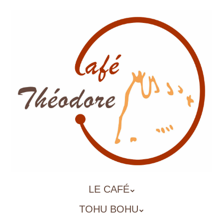
Aller
au
contenu
principal
ALLER
LE CAFÉ
MENU
AU
TOHU BOHU
CONTENU
PRINCIPAL