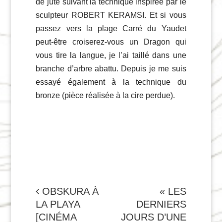
de jute suivant la technique inspirée par le
sculpteur ROBERT KERAMSI. Et si vous
passez vers la plage Carré du Yaudet
peut-être croiserez-vous un Dragon qui
vous tire la langue, je l’ai taillé dans une
branche d’arbre abattu. Depuis je me suis
essayé également à la technique du
bronze (pièce réalisée à la cire perdue).
NAVIGATION
OBSKURA À
« LES
LA PLAYA
DERNIERS
DE
[CINÉMA
JOURS D’UNE