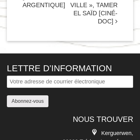
L'ARTICLE
ARGENTIQUE]
VILLE », TAMER
EL SAÏD [CINÉ-
DOC]
LETTRE D’INFORMATION
NOUS TROUVER
Kerguerwen,