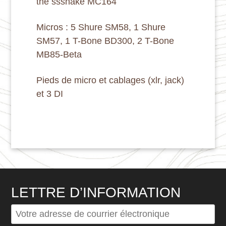
the sssnake MC164
Micros
: 5 Shure SM58, 1 Shure
SM57, 1 T-Bone BD300, 2 T-Bone
MB85-Beta
Pieds de micro et cablages
(xlr, jack)
et 3 DI
LETTRE D’INFORMATION