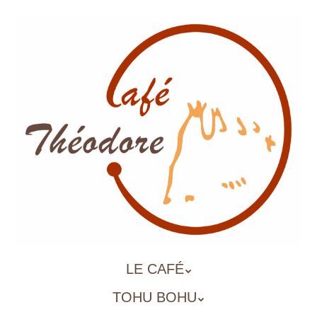
Aller
au
contenu
principal
ALLER
LE CAFÉ
MENU
AU
TOHU BOHU
CONTENU
PRINCIPAL