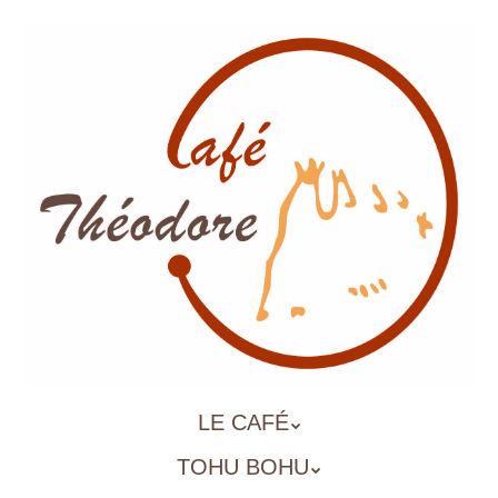
Aller
au
contenu
principal
ALLER
LE CAFÉ
MENU
AU
TOHU BOHU
CONTENU
PRINCIPAL