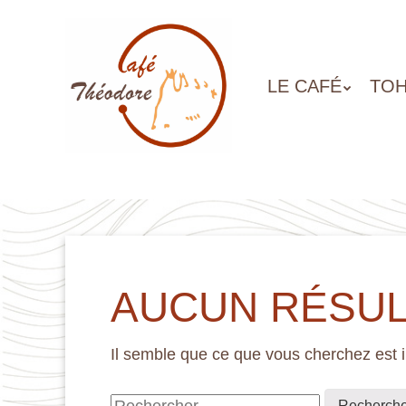
Aller
au
contenu
principal
ALLER
LE CAFÉ
TOH
MENU
AU
CONTENU
PRINCIPAL
AUCUN RÉSUL
Il semble que ce que vous cherchez est 
Rechercher :