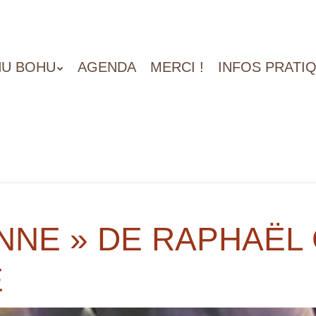
U BOHU
AGENDA
MERCI !
INFOS PRATI
NNE » DE RAPHAËL 
É