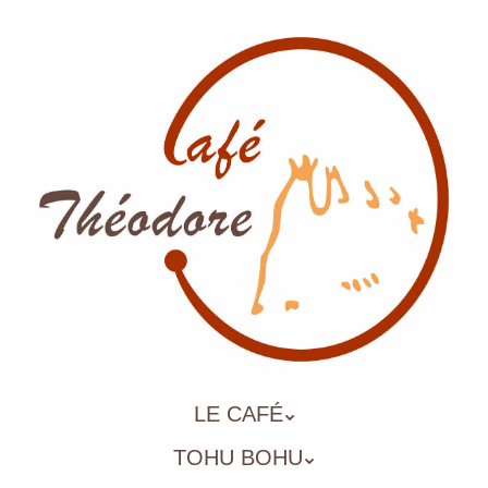
Aller
au
contenu
principal
ALLER
LE CAFÉ
MENU
AU
TOHU BOHU
CONTENU
PRINCIPAL