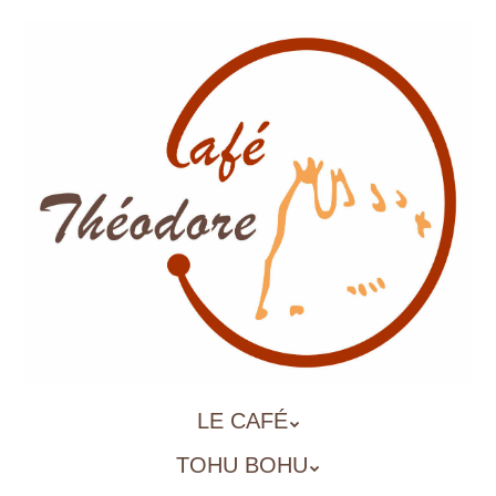
Aller
au
contenu
principal
ALLER
LE CAFÉ
MENU
AU
TOHU BOHU
CONTENU
PRINCIPAL