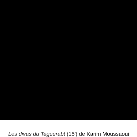
Les divas du Taguerabt
(15′) de
Karim Moussaoui