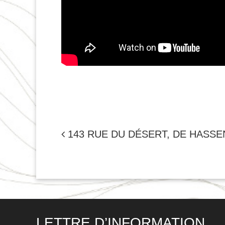
NAVIGATION
143 RUE DU DÉSERT, DE HASSE
DE
L'ARTICLE
LETTRE D’INFORMATION