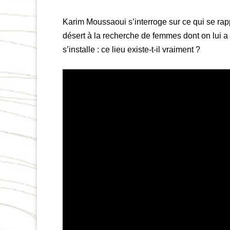
Karim Moussaoui s’interroge sur ce qui se rap
désert à la recherche de femmes dont on lui a 
s’installe : ce lieu existe-t-il vraiment ?