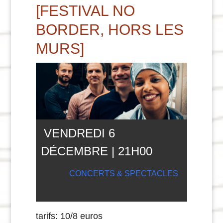
[FESTIVAL NO
BORDER, HORS LES
MURS]
VENDREDI 6
DÉCEMBRE | 21
H
00
CONCERTS & SPECTACLES
tarifs: 10/8 euros