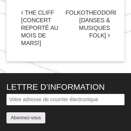
NAVIGATION
THE CLIFF
FOLKOTHEODORE
[CONCERT
[DANSES &
DE
REPORTÉ AU
MUSIQUES
L'ARTICLE
MOIS DE
FOLK]
MARS!]
LETTRE D’INFORMATION