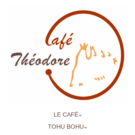
Aller
au
contenu
principal
ALLER
LE CAFÉ
MENU
AU
TOHU BOHU
CONTENU
PRINCIPAL