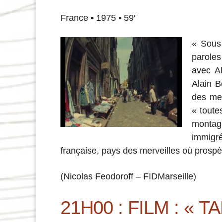
France • 1975 • 59′
« Sous
paroles
avec Al
Alain B
des mer
« toute
montage
immigré
française, pays des merveilles où prospère
(Nicolas Feodoroff – FIDMarseille)
21H00 : FILM : «
TA