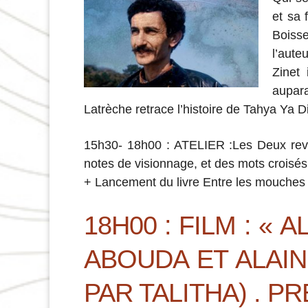
et sa 
Boisse
l’aute
Zinet
aupara
Latrèche retrace l’histoire de Tahya Ya D
15h30- 18h00 : ATELIER :
Les Deux revu
notes de visionnage, et des mots croisés
+ Lancement du livre Entre les mouches
18H00 : FILM
:
« A
ABOUDA ET ALAI
PAR TALITHA) . 