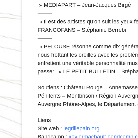
» MEDIAPART – Jean-Jacques Birgé
——–
» Il est des artistes qu’on suit les yeux 
FRANCOFANS – Stéphanie Berrebi
——–
» PELOUSE résonne comme dix générateur
nous frottant les oreilles avec les pro
entretient une véritable personnalité mus
passer. » LE PETIT BULLETIN – Stéph
Soutiens : Château Rouge – Annemasse / 
Pénitents – Montbrison / Région Auverg
Auvergne Rhône-Alpes, le Département de
Liens
Site web :
legrillepain.org
Bandcamp :
xaviermachault.bandcamp.