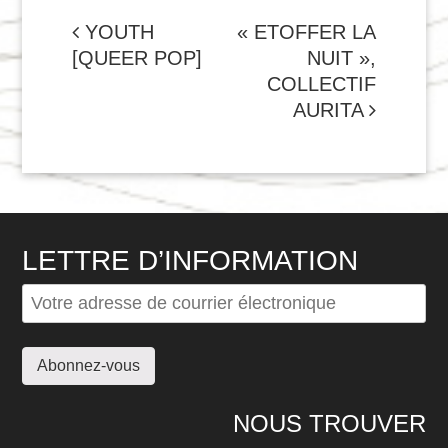
NAVIGATION
YOUTH
« ETOFFER LA
[QUEER POP]
NUIT »,
DE
COLLECTIF
L'ARTICLE
AURITA
LETTRE D’INFORMATION
NOUS TROUVER