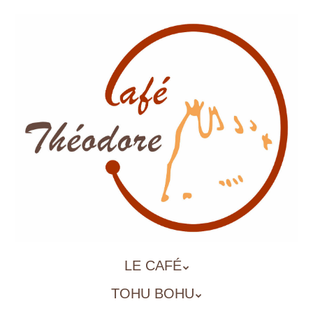
Aller
au
contenu
principal
ALLER
LE CAFÉ
MENU
AU
TOHU BOHU
CONTENU
PRINCIPAL