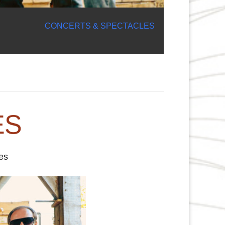
CONCERTS & SPECTACLES
ES
es