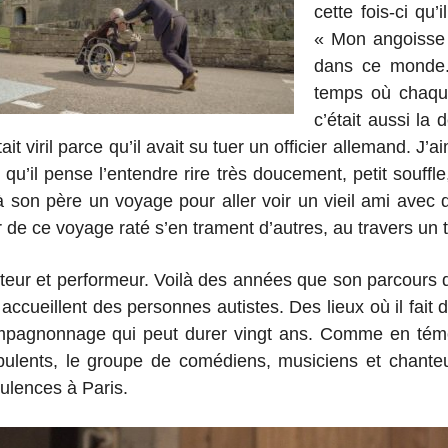
cette fois-ci qu’i
« Mon angoisse 
dans ce monde. 
temps où chaque
c’était aussi la 
it viril parce qu’il avait su tuer un officier allemand. J’a
e qu’il pense l’entendre rire très doucement, petit souffle
son père un voyage pour aller voir un vieil ami avec qu
de ce voyage raté s’en trament d’autres, au travers un t
uteur et performeur. Voilà des années que son parcours 
 accueillent des personnes autistes. Des lieux où il fait
mpagnonnage qui peut durer vingt ans. Comme en témo
ulents, le groupe de comédiens, musiciens et chanteu
bulences à Paris.