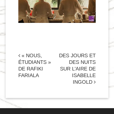
NAVIGATION
« NOUS,
DES JOURS ET
ÉTUDIANTS »
DES NUITS
DE
DE RAFIKI
SUR L’AIRE DE
L'ARTICLE
FARIALA
ISABELLE
INGOLD