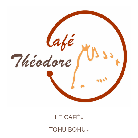
Aller
au
contenu
principal
ALLER
LE CAFÉ
MENU
AU
TOHU BOHU
CONTENU
PRINCIPAL