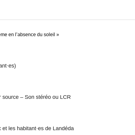
ême en l’absence du soleil »
iant·es)
r source – Son stéréo ou LCR
x et les habitant·es de Landéda