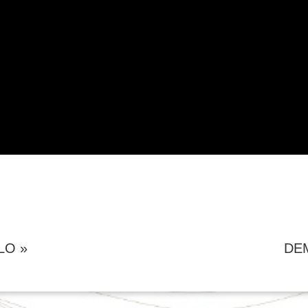
LO »
DE