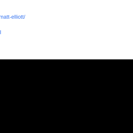
tt-elliott/
l