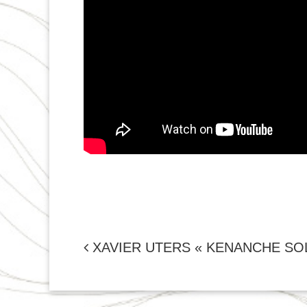
NAVIGATION
XAVIER UTERS « KENANCHE SO
DE
L'ARTICLE