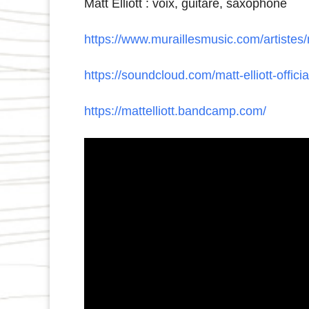
Matt Elliott : voix, guitare, saxophone
https://www.muraillesmusic.com/artistes/ma
https://soundcloud.com/matt-elliott-officia
https://mattelliott.bandcamp.com/