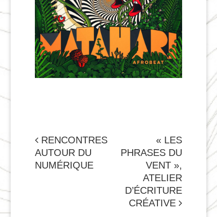
NAVIGATION
RENCONTRES
« LES
AUTOUR DU
PHRASES DU
DE
NUMÉRIQUE
VENT »,
L'ARTICLE
ATELIER
D’ÉCRITURE
CRÉATIVE