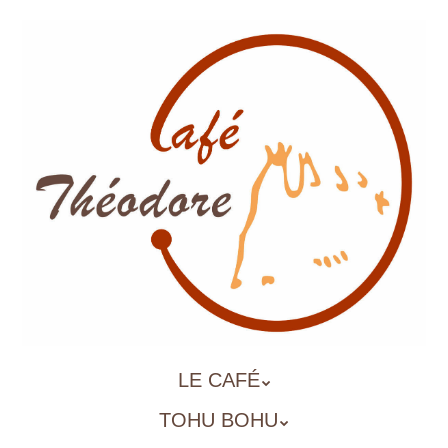
Aller
au
contenu
principal
ALLER
LE CAFÉ
MENU
AU
TOHU BOHU
CONTENU
PRINCIPAL