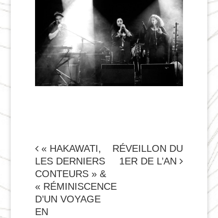
NAVIGATION
« HAKAWATI,
RÉVEILLON DU
LES DERNIERS
1ER DE L’AN
DE
CONTEURS » &
L'ARTICLE
« RÉMINISCENCE
D’UN VOYAGE
EN