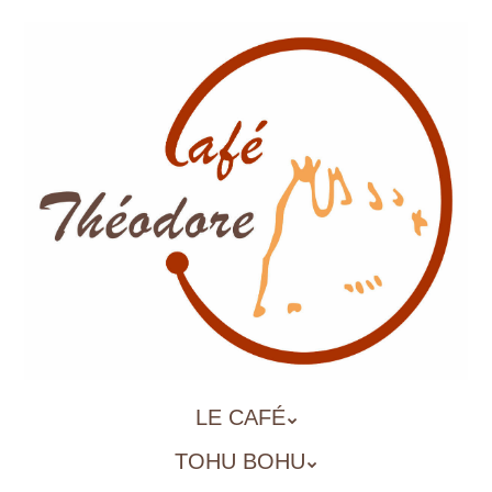
Aller
au
contenu
principal
ALLER
LE CAFÉ
MENU
AU
TOHU BOHU
CONTENU
PRINCIPAL