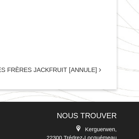
ES FRÈRES JACKFRUIT [ANNULE]
NOUS TROUVER
Kerguerwen,
22300 Trédrez-Locquémeau