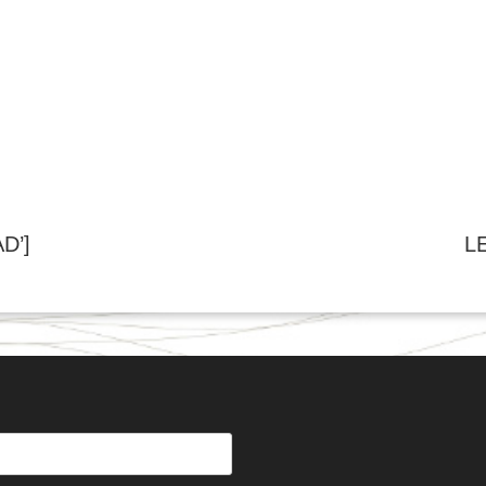
D’]
L