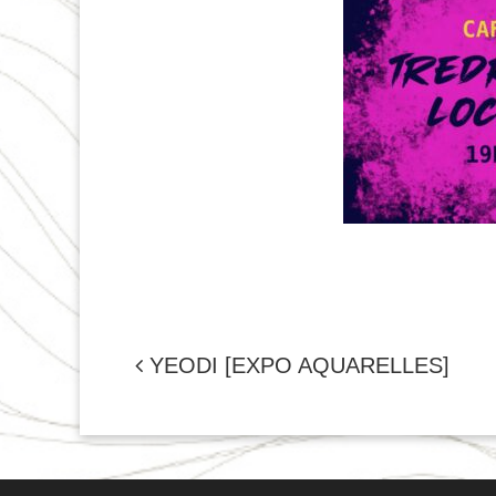
NAVIGATION
YEODI [EXPO AQUARELLES]
DE
L'ARTICLE