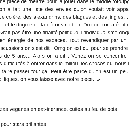
e pièce de théâtre pour la jouer dans le middle toto/tpg
a fait une liste des envies qu’on voulait voir appar
aie colère, des alexandrins, des blagues et des jingles
tante et le dogme de la déconstruction. Du coup on a écri
evrait pas être une finalité politique. L’individualism
en énergie de nos espaces. Tout revendiquer par un pr
discussions on s’est dit : Omg on est qui pour se pren
s de 5 ans… Alors on a dit : Venez on se concentre s
os difficultés à entrer dans le milieu, les choses qui nous 
faire passer tout ça. Peut-être parce qu’on est un pe
litiques, on vous laisse avec notre pièce. »
izzas veganes en eat-inerance, cuites au feu de bois
 pour stars brillantes