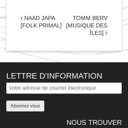
NAVIGATION
NAAD JAPA
TOMM BERV
[FOLK PRIMAL]
[MUSIQUE DES
DE
ÎLES]
L'ARTICLE
LETTRE D’INFORMATION
NOUS TROUVER