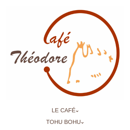
Aller
au
contenu
principal
ALLER
LE CAFÉ
MENU
AU
TOHU BOHU
CONTENU
PRINCIPAL