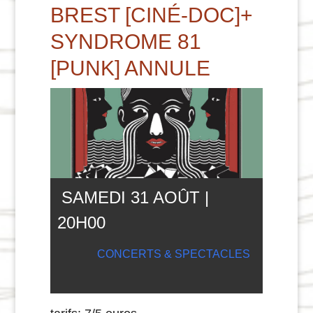
BREST [CINÉ-DOC]+
SYNDROME 81
[PUNK] ANNULE
SAMEDI 31 AOÛT |
20
H
00
CONCERTS & SPECTACLES