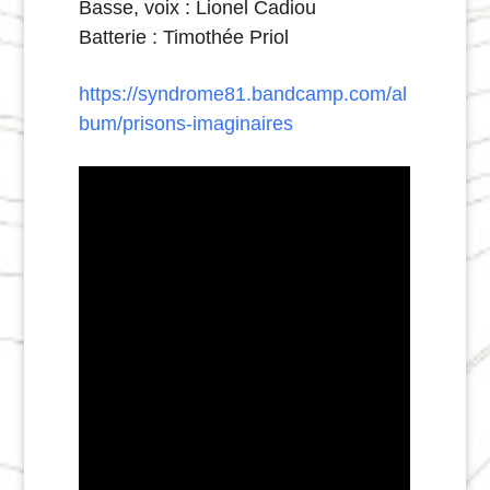
Basse, voix : Lionel Cadiou
Batterie : Timothée Priol
https://syndrome81.bandcamp.com/al
bum/prisons-imaginaires