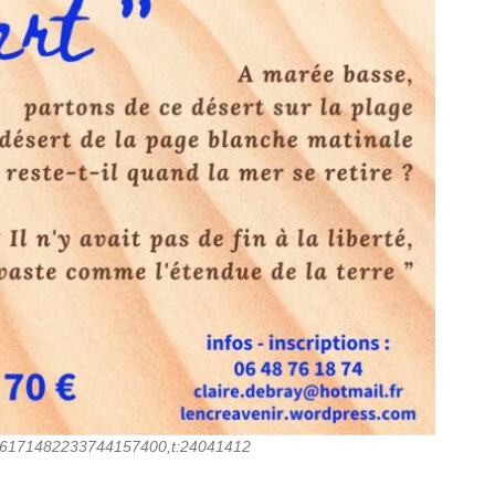
:6171482233744157400,t:24041412