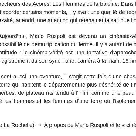
pêcheurs des Açores, Les Hommes de la baleine. Dans 
d’aborder certains moments, il y avait une qualité de re
exalté, attendri, une attention qui retenait et faisait que l’
Aujourd’hui, Mario Ruspoli est devenu un cinéaste-vé
possibilité de démultiplication du terme. Il y a autant de
titude : le cinéma-vérité est une tentative d’approche
 enregistrement du son synchrone, caméra à la main, 16
sont aussi une aventure, il s’agit cette fois d’une cha
erre qui habitent le département le plus déshérité de Fra
herbes, de plateau ras tendu à l’infini comme une peau ma
né les hommes et les femmes d’une terre où l’isoleme
de La Rochelle)+ + À propos de Mario Ruspoli et le « ciné