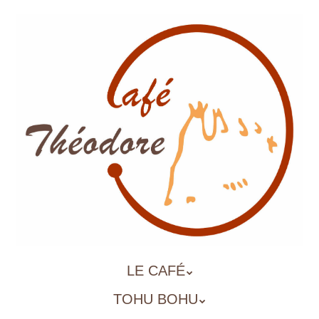
Aller
au
contenu
principal
ALLER
LE CAFÉ
MENU
AU
TOHU BOHU
CONTENU
PRINCIPAL