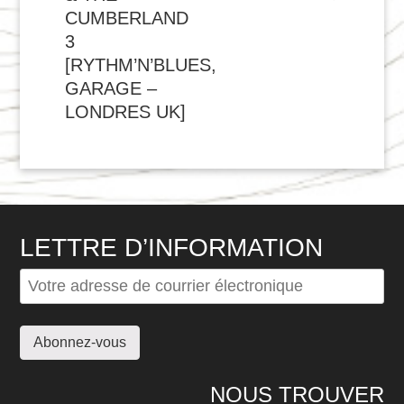
DE
CUMBERLAND
L'ARTICLE
3
[RYTHM’N’BLUES,
GARAGE –
LONDRES UK]
LETTRE D’INFORMATION
NOUS TROUVER