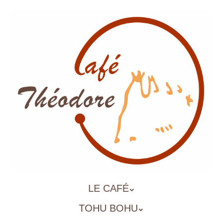
Aller
au
contenu
principal
ALLER
LE CAFÉ
MENU
AU
TOHU BOHU
CONTENU
PRINCIPAL