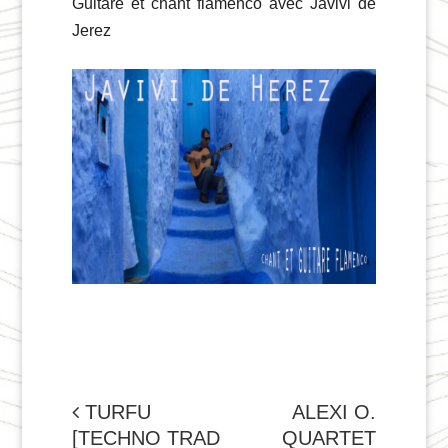
Guitare et chant flamenco avec Javivi de
Jerez
NAVIGATION
TURFU
ALEXI O.
[TECHNO TRAD
QUARTET