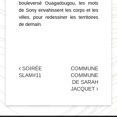
bouleversé Ouagadougou, les mots
de Sony envahissent les corps et les
villes, pour redessiner les territoires
de demain.
NAVIGATION
SOIRÉE
COMMUNE
SLAM#11
COMMUNE
DE
DE SARAH
L'ARTICLE
JACQUET