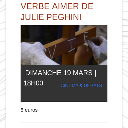
VERBE AIMER DE
JULIE PEGHINI
DIMANCHE 19 MARS |
18
H
00
CINÉMA & DÉBATS
5 euros