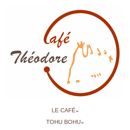
Aller
au
contenu
principal
ALLER
LE CAFÉ
MENU
AU
TOHU BOHU
CONTENU
PRINCIPAL