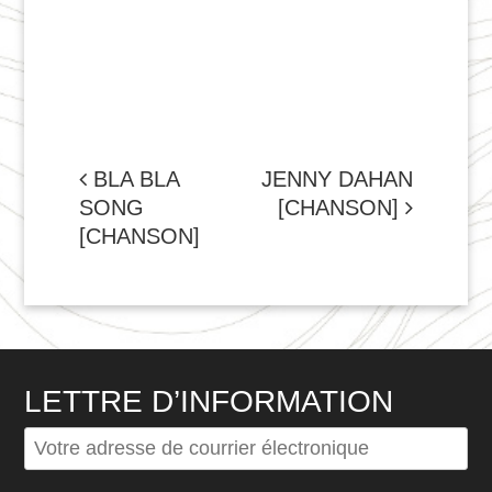
NAVIGATION
BLA BLA
JENNY DAHAN
SONG
[CHANSON]
DE
[CHANSON]
L'ARTICLE
LETTRE D’INFORMATION