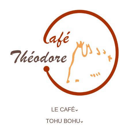
Aller
au
contenu
principal
ALLER
LE CAFÉ
MENU
AU
TOHU BOHU
CONTENU
PRINCIPAL