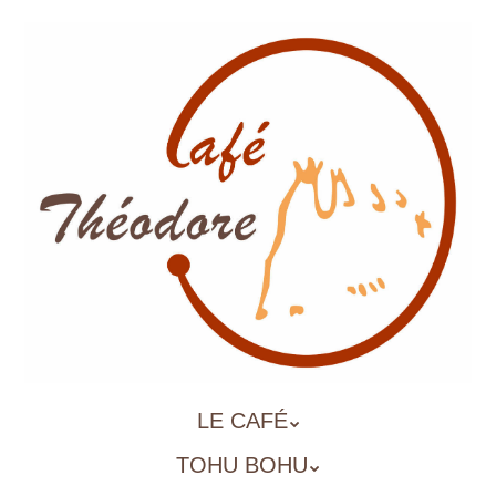
Aller
au
contenu
principal
ALLER
LE CAFÉ
MENU
AU
TOHU BOHU
CONTENU
PRINCIPAL