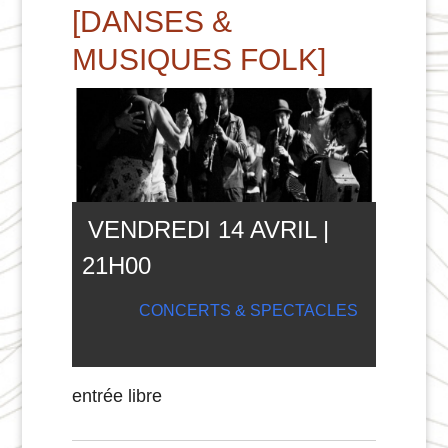
[DANSES &
MUSIQUES FOLK]
VENDREDI 14 AVRIL |
21
H
00
CONCERTS & SPECTACLES
entrée libre