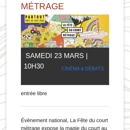
MÉTRAGE
SAMEDI 23 MARS |
10
H
30
CINÉMA & DÉBATS
entrée libre
Évènement national, La Fête du court
métrage expose la magie du court au