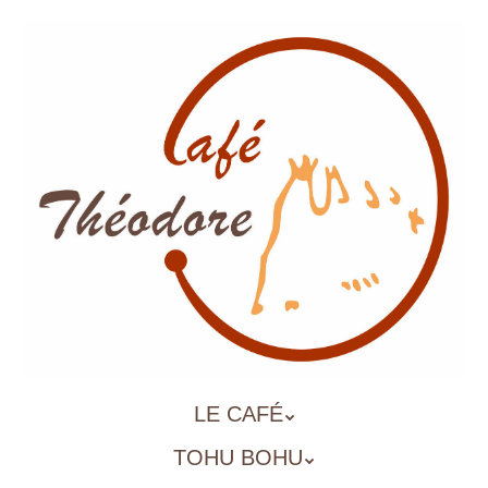
Aller
au
contenu
principal
ALLER
LE CAFÉ
MENU
AU
TOHU BOHU
CONTENU
PRINCIPAL