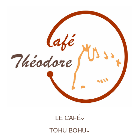
Aller
au
contenu
principal
ALLER
LE CAFÉ
MENU
AU
TOHU BOHU
CONTENU
PRINCIPAL