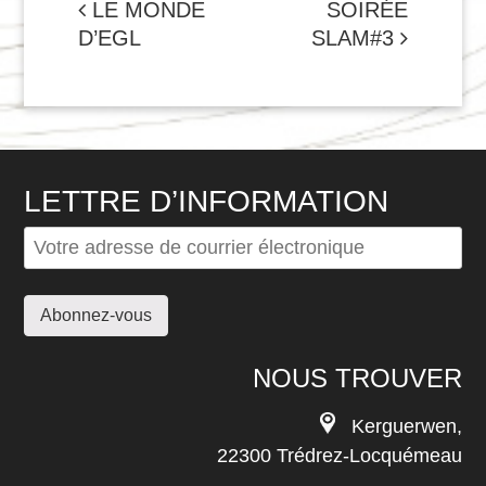
NAVIGATION
LE MONDE
SOIRÉE
D’EGL
SLAM#3
DE
L'ARTICLE
LETTRE D’INFORMATION
NOUS TROUVER
Kerguerwen,
22300 Trédrez-Locquémeau