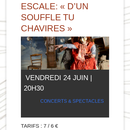
ESCALE: « D’UN
SOUFFLE TU
CHAVIRES »
VENDREDI 24 JUIN |
20
H
30
CONCERTS & SPECTACLES
TARIFS : 7 / 6 €