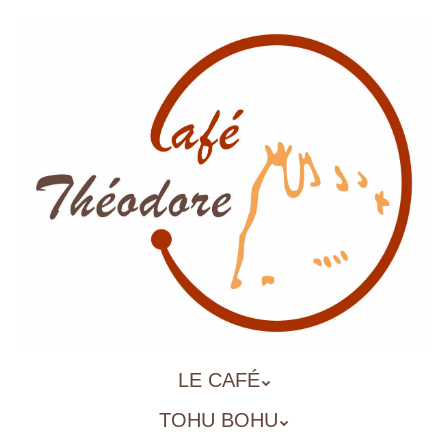
Aller
au
contenu
principal
ALLER
LE CAFÉ
MENU
AU
TOHU BOHU
CONTENU
PRINCIPAL