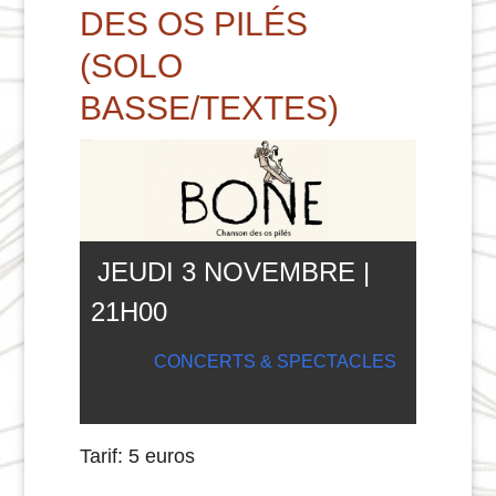
DES OS PILÉS
(SOLO
BASSE/TEXTES)
JEUDI 3 NOVEMBRE |
21
H
00
CONCERTS & SPECTACLES
Tarif: 5 euros