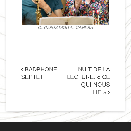
OLYMPUS DIGITAL CAMERA
NAVIGATION
BADPHONE
NUIT DE LA
SEPTET
LECTURE: « CE
DE
QUI NOUS
L'ARTICLE
LIE »