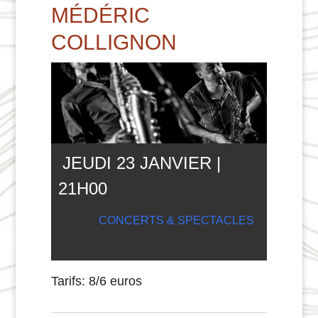
MÉDÉRIC
COLLIGNON
JEUDI 23 JANVIER |
21
H
00
CONCERTS & SPECTACLES
Tarifs: 8/6 euros