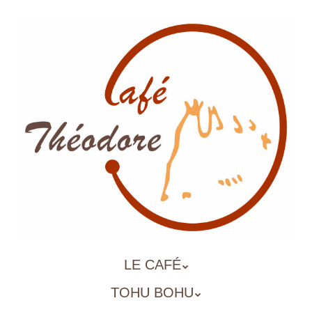
Aller
au
contenu
principal
ALLER
LE CAFÉ
MENU
AU
TOHU BOHU
CONTENU
PRINCIPAL