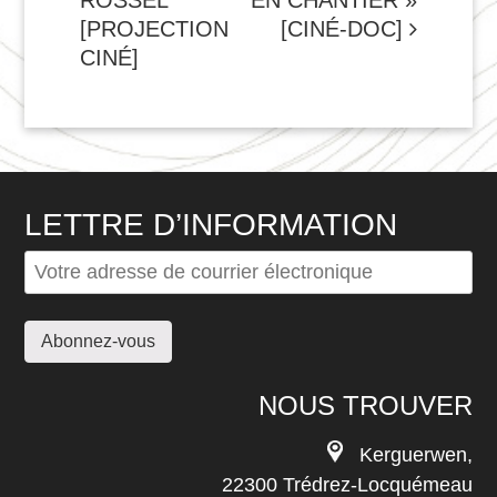
DE
[PROJECTION
[CINÉ-DOC]
L'ARTICLE
CINÉ]
LETTRE D’INFORMATION
NOUS TROUVER
Kerguerwen,
22300 Trédrez-Locquémeau