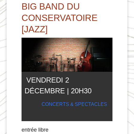
BIG BAND DU
CONSERVATOIRE
[JAZZ]
VENDREDI 2
DÉCEMBRE | 20
H
30
CONCERTS & SPECTACLES
entrée libre