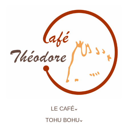
Aller
au
contenu
principal
ALLER
LE CAFÉ
MENU
AU
TOHU BOHU
CONTENU
PRINCIPAL