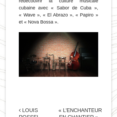
redécouvrir la culture musicale
cubaine avec « Sabor de Cuba »,
« Wave », « El Abrazo », « Papiro »
et « Nova Bossa ».
NAVIGATION
LOUIS
« L’ENCHANTEUR
ROSSEL
EN CHANTIER »