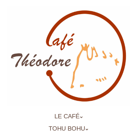
Aller
au
contenu
principal
ALLER
LE CAFÉ
MENU
AU
TOHU BOHU
CONTENU
PRINCIPAL