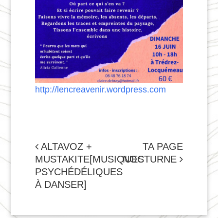
http://lencreavenir.wordpress.com
NAVIGATION
ALTAVOZ +
TA PAGE
MUSTAKITE[MUSIQUES
NOCTURNE
DE
PSYCHÉDÉLIQUES
L'ARTICLE
À DANSER]