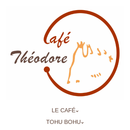
Aller
au
contenu
principal
ALLER
LE CAFÉ
MENU
AU
TOHU BOHU
CONTENU
PRINCIPAL