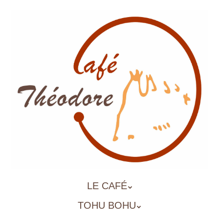
Aller
au
contenu
principal
ALLER
LE CAFÉ
MENU
AU
TOHU BOHU
CONTENU
PRINCIPAL