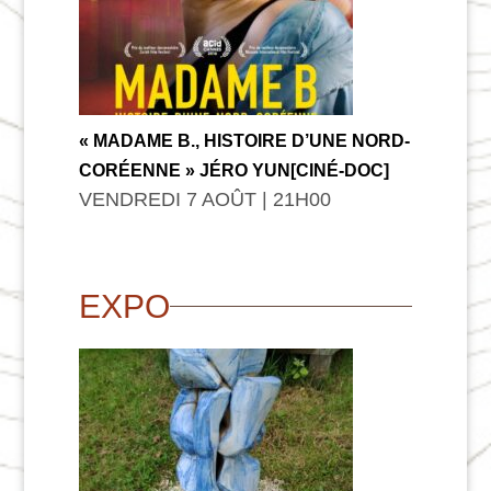
« MADAME B., HISTOIRE D’UNE NORD-
CORÉENNE » JÉRO YUN[CINÉ-DOC]
VENDREDI 7 AOÛT | 21
H
00
EXPO